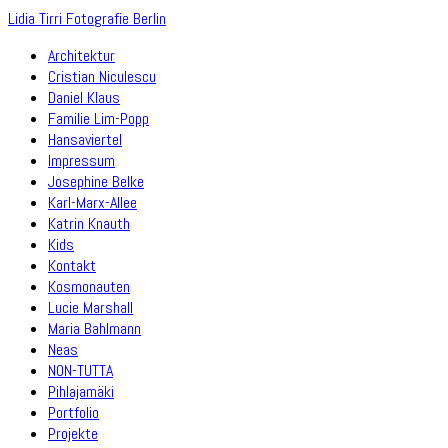
Lidia Tirri Fotografie Berlin
Architektur
Cristian Niculescu
Daniel Klaus
Familie Lim-Popp
Hansaviertel
Impressum
Josephine Belke
Karl-Marx-Allee
Katrin Knauth
Kids
Kontakt
Kosmonauten
Lucie Marshall
Maria Bahlmann
Neas
NON-TUTTA
Pihlajamäki
Portfolio
Projekte