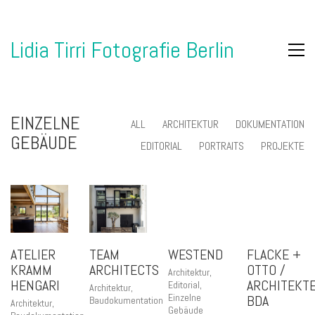
Lidia Tirri Fotografie Berlin
EINZELNE
ALL
ARCHITEKTUR
DOKUMENTATION
GEBÄUDE
EDITORIAL
PORTRAITS
PROJEKTE
ATELIER
TEAM
WESTEND
FLACKE +
KRAMM
ARCHITECTS
OTTO /
Architektur
,
HENGARI
ARCHITEKT
Editorial
,
Architektur
,
Einzelne
BDA
Baudokumentation
Architektur
,
Gebäude
,